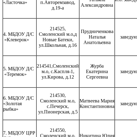
«Ласточка»
п.Авторемзавод,
Александровна
д.19-а
214525,
Прудниченкова
4. МБДОУ Д/С
Смоленский м.о
,д
Наталья
заведу
«Клеверок»
Новые Батеки,
Анатольевна
ул.Школьная, д.16
214541,
Смоленский
Журба
5. МБДОУ Д/С
м.о
, с.Каспля-1,
Екатерина
заведу
«Теремок»
ул.Кирова, д.12
Сергеевна
214530,
6. МБДОУ Д/С
Смоленский м.о,
Матвеева Мария
«Золотая
заведу
с.Печерск,
Константиновна
рыбка»
ул.Пионерская, д.5
214550,
7. МБДОУ ЦРР
Смоленский м.о,
Никитина Юлия