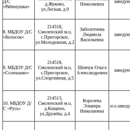
Д/С
заведу
д.Жуково,
Николаевна
«Рябинушка»
ул.Лесная, д.9
214518,
Заболотнева
8. МБДОУ Д/С
Смоленский м.о,
Людмила
заведу
«Колосок»
с.Пригорское,
Васильевна
ул.Молодежная, д.2
214518,
9. МБДОУ Д/С
Смоленский м.о,
Шевчук Ольга
заведу
«Солнышко»
с.Пригорское,
Александровна
ул.Спортивная, д.5
214513,
Королева
10. МБДОУ Д/
Смоленский м.о,
Эльвира
и.о.завед
С «Русь»
д.Кощино,
Николаевна
ул.Дружбы, д.4