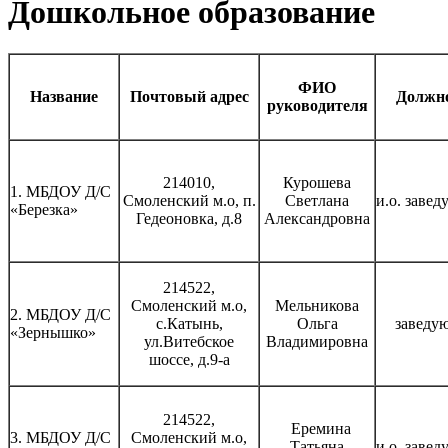
Дошкольное образование
ФИО
Название
Почтовый адрес
Должн
руководителя
214010,
Курошева
1. МБДОУ Д/С
Смоленский м.о, п.
Светлана
и.о. заве
«Березка»
Гедеоновка, д.8
Александровна
214522,
Смоленский м.о,
Мельникова
2. МБДОУ Д/С
с.Катынь,
Ольга
заведу
«Зернышко»
ул.Витебское
Владимировна
шоссе, д.9-а
214522,
Еремина
3. МБДОУ Д/С
Смоленский м.о
,
Татьяна
и.о. заве