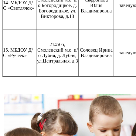
14. МБДОУ Д/
о Богородицкое, д.
Юлия
заведу
С «Светлячок»
Богородицкое, ул.
Владимировна
Викторова, д.13
214505,
15. МБДОУ Д/
Смоленский м.о, п/
Соловец Ирина
заведу
С «Ручеёк»
о Лубня, д. Лубня,
Владимировна
ул.Центральная, д.3