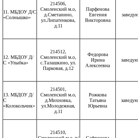
214506,
Смоленский м.о,
Парфенова
11. МБДОУ Д/С
д.Сметанино,
Евгения
заведу
«Солнышко»
ул.Липатенкова,
Викторовна
д.11
214512,
Федорова
12. МБДОУ Д/
Смоленский м.о,
Ирина
заведу
С «Улыбка»
с.Талашкино, ул.
Алексеевна
Парковая, д.12
214501,
13. МБДОУ Д/
Смоленский м.о,
Рожкова
С
д.Михновка,
Татьяна
заведу
«Колокольчик»
ул.Молодежная,
Юрьевна
д.11
214510,
Смоленский м.о, п/
Сафронова