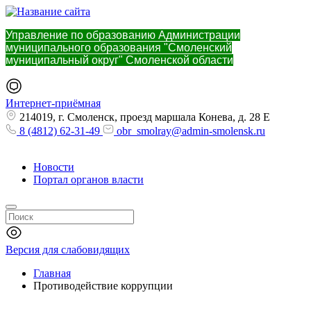
Управление по образованию Администрации
муниципального образования "Смоленский
муниципальный округ" Смоленской области
Интернет-приёмная
214019, г. Смоленск, проезд маршала Конева, д. 28 Е
8 (4812) 62-31-49
obr_smolray@admin-smolensk.ru
Новости
Портал органов власти
Версия для слабовидящих
Главная
Противодействие коррупции