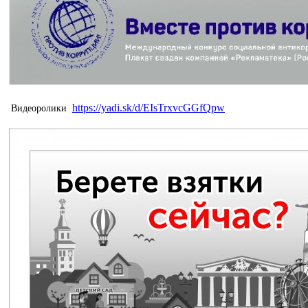
https://yadi.sk/d/EIsTrxvcGGfQpw
Видеоролики