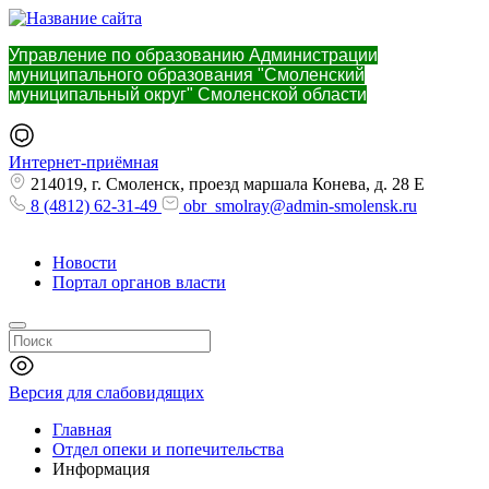
Управление по образованию Администрации
муниципального образования "Смоленский
муниципальный округ" Смоленской области
Интернет-приёмная
214019, г. Смоленск, проезд маршала Конева, д. 28 Е
8 (4812) 62-31-49
obr_smolray@admin-smolensk.ru
Новости
Портал органов власти
Версия для слабовидящих
Главная
Отдел опеки и попечительства
Информация