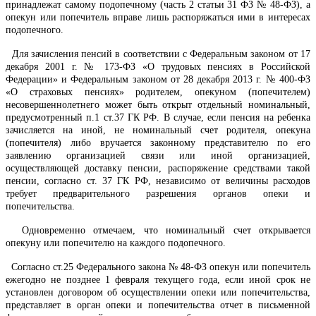
принадлежат самому подопечному (часть 2 статьи 31 ФЗ № 48-ФЗ), а
опекун или попечитель вправе лишь распоряжаться ими в интересах
подопечного.
Для зачисления пенсий в соответствии с Федеральным законом от 17
декабря 2001 г. № 173-ФЗ «О трудовых пенсиях в Российской
Федерации» и Федеральным законом от 28 декабря 2013 г. № 400-ФЗ
«О страховых пенсиях» родителем, опекуном (попечителем)
несовершеннолетнего может быть открыт отдельный номинальный,
предусмотренный п.1 ст.37 ГК РФ. В случае, если пенсия на ребенка
зачисляется на иной, не номинальный счет родителя, опекуна
(попечителя) либо вручается законному представителю по его
заявлению организацией связи или иной организацией,
осуществляющей доставку пенсии, распоряжение средствами такой
пенсии, согласно ст. 37 ГК РФ, независимо от величины расходов
требует предварительного разрешения органов опеки и
попечительства.
Одновременно отмечаем, что номинальный счет открывается
опекуну или попечителю на каждого подопечного.
Согласно ст.25 Федерального закона № 48-ФЗ опекун или попечитель
ежегодно не позднее 1 февраля текущего года, если иной срок не
установлен договором об осуществлении опеки или попечительства,
представляет в орган опеки и попечительства отчет в письменной