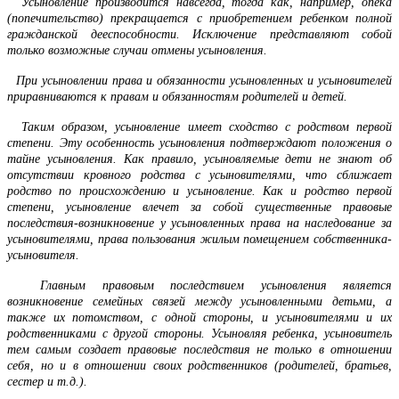
Усыновление производится навсегда, тогда как, например, опека
(попечительство) прекращается с приобретением ребенком полной
гражданской дееспособности. Исключение представляют собой
только возможные случаи отмены усыновления.
При усыновлении права и обязанности усыновленных и усыновителей
приравниваются к правам и обязанностям родителей и детей.
Таким образом, усыновление имеет сходство с родством первой
степени. Эту особенность усыновления подтверждают положения о
тайне усыновления. Как правило, усыновляемые дети не знают об
отсутствии кровного родства с усыновителями, что сближает
родство по происхождению и усыновление. Как и родство первой
степени, усыновление влечет за собой существенные правовые
последствия-возникновение у усыновленных права на наследование за
усыновителями, права пользования жилым помещением собственника-
усыновителя.
Главным правовым последствием усыновления является
возникновение семейных связей между усыновленными детьми, а
также их потомством, с одной стороны, и усыновителями и их
родственниками с другой стороны. Усыновляя ребенка, усыновитель
тем самым создает правовые последствия не только в отношении
себя, но и в отношении своих родственников (родителей, братьев,
сестер и т.д.).