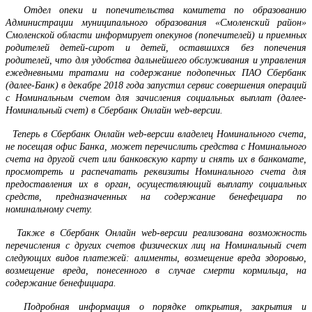
Отдел опеки и попечительства комитета по образованию
Администрации муниципального образования «Смоленский район»
Смоленской области информирует опекунов (попечителей) и приемных
родителей детей-сирот и детей, оставшихся без попечения
родителей, что для удобства дальнейшего обслуживания и управления
ежедневными тратами на содержание подопечных ПАО Сбербанк
(далее-Банк) в декабре 2018 года запустил сервис совершения операций
с Номинальным счетом для зачисления социальных выплат (далее-
Номинальный счет) в Сбербанк Онлайн web-версии.
Теперь в Сбербанк Онлайн web-версии владелец Номинального счета,
не посещая офис Банка, может перечислить средства с Номинального
счета на другой счет или банковскую карту и снять их в банкомате,
просмотреть и распечатать реквизиты Номинального счета для
предоставления их в орган, осуществляющий выплату социальных
средств, предназначенных на содержание бенефециара по
номинальному счету.
Также в Сбербанк Онлайн web-версии реализована возможность
перечисления с других счетов физических лиц на Номинальный счет
следующих видов платежей: алименты, возмещение вреда здоровью,
возмещение вреда, понесенного в случае смерти кормильца, на
содержание бенефициара.
Подробная информация о порядке открытия, закрытия и