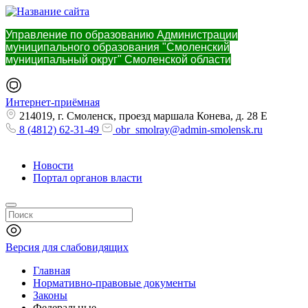
Управление по образованию Администрации
муниципального образования "Смоленский
муниципальный округ" Смоленской области
Интернет-приёмная
214019, г. Смоленск, проезд маршала Конева, д. 28 Е
8 (4812) 62-31-49
obr_smolray@admin-smolensk.ru
Новости
Портал органов власти
Версия для слабовидящих
Главная
Нормативно-правовые документы
Законы
Федеральные