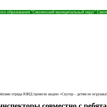
ого образования "Смоленский муниципальный округ" Смол
бятами отряда ЮИД провели акцию «Скутер – детям не игрушка
инспекторы совместно с ребя