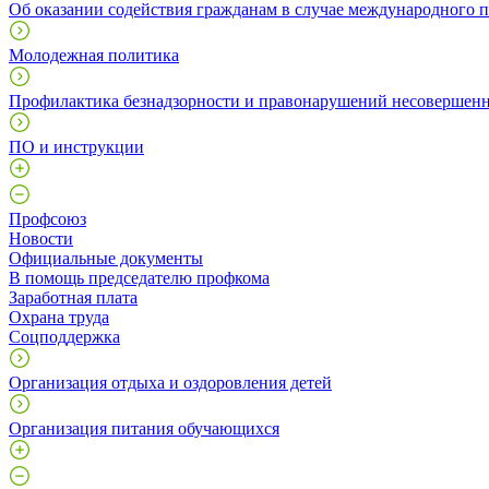
Об оказании содействия гражданам в случае международного 
Молодежная политика
Профилактика безнадзорности и правонарушений несовершен
ПО и инструкции
Профcоюз
Новости
Официальные документы
В помощь председателю профкома
Заработная плата
Охрана труда
Соцподдержка
Организация отдыха и оздоровления детей
Организация питания обучающихся