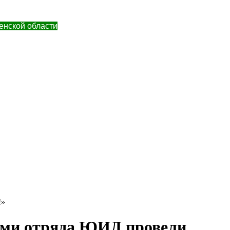
енской области
!»
тами отряда ЮИД провели