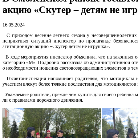
акцию «Скутер – детям не иг
16.05.2024
С приходом весенне-летнего сезона у несовершеннолетних 
неприятных ситуаций инспектор по пропаганде безопасн
агитационную акцию «Скутер детям не игрушка».
В ходе мероприятия инспектор объяснила, что на законных ос
категорию «М». Подробно рассказала об административной от
о необходимости ношения световозвращающих элементов в тем
Госавтоинспекция напоминает родителям, что мотоциклы и
участием влекут более тяжкие последствия для мотоциклистов 
Уважаемые родители, прежде чем купить для своего ребенка ме
ли с правилами дорожного движения.