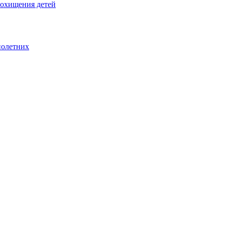
похищения детей
нолетних