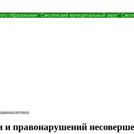
ого образования "Смоленский муниципальный округ" Смол
ершеннолетних
и и правонарушений несоверш