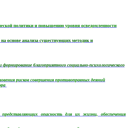
ической политики и повышению уровня осведомленности
 на основе анализа существующих методик и
и формирование благоприятного социально-психологического
новения рисков совершения противоправных деяний
ора
, представляющих опасность для их жизни, обеспечения