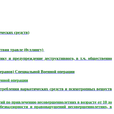
ческих средств)
твия травле (буллингу)
ку и предупреждение деструктивного, в т.ч. общественно
теранов) Специальной Военной операции
енной операции
требления наркотических средств и психотропных веществ
й по привлечению несовершеннолетних в возрасте от 10 до
безнадзорности и правонарушений несовершеннолетних, в