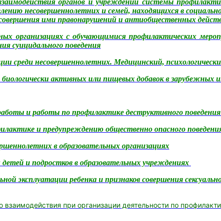
взаимодействия органов и учреждений системы профилакти
ению несовершеннолетних и семей, находящихся в социально
 совершения ими правонарушений и антиобщественных дейст
ьных организациях с обучающимися профилактических мероп
ия суицидального поведения
и среди несовершеннолетних. Медицинский, психологически
 биологически активных или пищевых добавок в зарубежных 
аботы и работы по профилактике деструктивного поведения
филактике и предупреждению общественно опасного поведени
ршеннолетних в образовательных организациях
 детей и подростков в образовательных учреждениях
ьной эксплуатации ребенка и признаков совершения сексуальн
о взаимодействия
при организации деятельности по профилакт