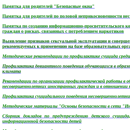
Памятка для родителей "Безопасные окна"
Памятка для родителей по половой неприкосновенности не
Памятка по созданию информационно-просветительского ко
граждан о рисках, связанных с потреблением наркотиков
Выявление признаков сексуальной эксплуатации и соверше
рекомендуемых к применению на базе образовательных орг
Методические рекомендации по профилактике суицида среди
Профилактика девиантного поведения обучающихся в образов
климата
Рекомендации по организации профилактической работы в о
несовершеннолетних иностранных граждан и в отношении ни
Профилактика суицидального поведения несовершеннолетни
Методические материалы "Основы безопасности в сети "
Сборник докладов по
предупреждению детского суицид
информационной безопасности детей