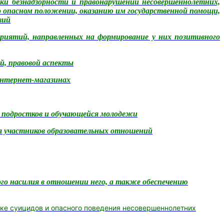
ки безн
а
дзорности и правонарушений несовершеннолетних,
 опасном положении, оказанию им государственной помощи,
вий
риятий, направленных на формирование у них позитивного
й, правовой аспекты
интернет-магазинах
 подростков и обучающейся молодежи
я участников образовательных отношений
ого насилия в отношении него, а также обеспечению
ике суицидов
и опасного поведения несовершеннолетних