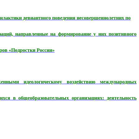
филактики девиантного поведения несовершеннолетних по
аций, направленные на формирование у них позитивного
ров «Подростки России»
женными идеологическому воздействию международных
хся в общеобразовательных организациях: деятельность