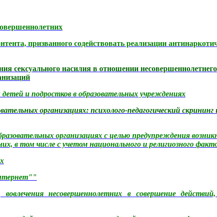
совершеннолетних
нтента, призванного содействовать реализации антинаркот
ния сексуального насилия в отношении несовершеннолетнего
анизаций
 детей и подростков в образовательных учреждениях
ательных организациях: психолого-педагогический скрининг 
бразовательных организациях с целью предупреждения возник
х, в том числе с учетом национального и религиозного факт
х
Интернет""
а,
вовлечения несовершеннолетних в совершение действий