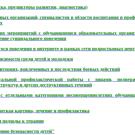
ка, предикторы развития, диагностика)
ных организаций, специалистов в области воспитания и про
х
их мероприятий с обучающимися образовательных организ
ение суицидального поведения
ся поведения в интернете в рамках сети подростковых цент
исимости среди детей и молодежи
иториях, вовлеченных в последствия боевых действий
уальной профилактической работы с лицами, подвер
структур и других деструктивных течений
с отдельными категориями несовершеннолетних обучающи
еская картина, лечение и профилактика
и подходы к терапии
нию безопасности детей"