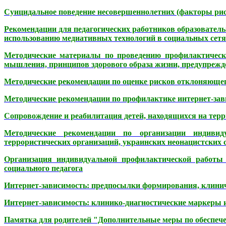
Суицидальное поведение несовершеннолетних (факторы рис
Рекомендации для педагогических работников образователь
использованию медиативных технологий в социальных сетя
Методические материалы по проведению профилактическ
мышления, принципов здорового образа жизни, предупрежд
Методические рекомендации по оценке рисков отклоняющего
Методические рекомендации по профилактике интернет-зав
Сопровождение и реабилитация детей, находящихся на терр
Методические рекомендации по организации индивид
террористических организаций, украинских неонацистских 
Организация индивидуальной профилактической работы 
социального педагога
Интернет-зависимость: предпосылки формирования, клинич
Интернет-зависимость: клинико-диагностические маркеры 
Памятка для родителей "Дополнительные меры по обеспече