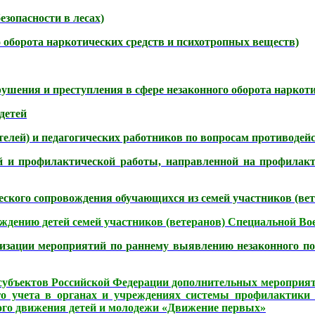
зопасности в лесах)
 оборота наркотических средств и психотропных веществ)
ушения и преступления в сфере незаконного оборота наркоти
детей
елей) и педагогических работников по вопросам противодейс
и профилактической работы, направленной на профилакти
еского сопровождения обучающихся из семей участников (ве
ождению детей
семей участников (ветеранов) Специальной Во
изации мероприятий по раннему выявлению незаконного по
убъектов Российской Федерации дополнительных мероприяти
го учета в органах и учреждениях системы профилактики 
ого движения детей и молодежи «Движение первых»