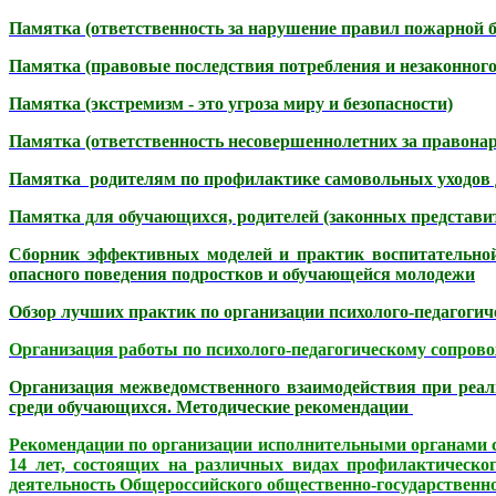
Памятка (ответственность за нарушение правил пожарной бе
Памятка (правовые последствия потребления и незаконного
Памятка (экстремизм - это угроза миру и безопасности)
Памятка (ответственность несовершеннолетних за правонар
Памятка родителям по профилактике самовольных уходов 
Памятка для обучающихся, родителей (законных представит
Сборник эффективных моделей и практик воспитательной 
опасного поведения подростков и обучающейся молодежи
Обзор лучших практик по организации психолого-педагогич
О
рганизация работы по психолого-педагогическому сопров
Организация межведомственного взаимодействия при реал
среди обучающихся. Методические рекомендации
Рекомендации по организации исполнительными органами с
14 лет, состоящих на различных видах профилактическо
деятельность Общероссийского общественно-государственн