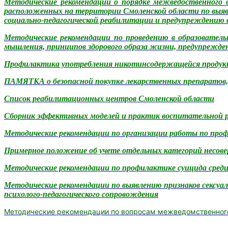
Методические рекомендации о порядке межведоственного 
расположенных на территории Смоленской области по выявл
социально-педагогической реабилитации и предупреждению
Методические рекомендации по проведению в образовател
мышления, принципов здорового образа жизни, предупрежден
Профилактика употребления никотинсодержащейся продукци
ПАМЯТКА о безопасной покупке лекарственных препаратов,
Список реабилитационных центров Смоленской области
Сборник эффективных моделей и практик воспитательной р
Методические рекомендации по организации работы по про
Примерное положение об учете отдельных категорий несове
Методические рекомендации по профилактике суицида среди
Методические рекомендации по выявлению признаков сексуал
психолого-педагогического сопровождения
Методические рекомендации
по вопросам межведомственног