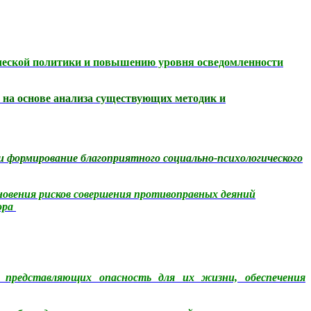
ической политики и повышению уровня осведомленности
 на основе анализа существующих методик и
и формирование благоприятного социально-психологического
новения рисков совершения противоправных деяний
ора
, представляющих опасность для их жизни, обеспечения