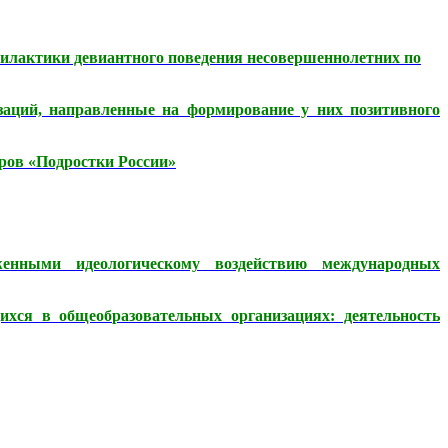
филактики девиантного поведения несовершеннолетних по
аций, направленные на формирование у них позитивного
ров «Подростки России»
женными идеологическому воздействию международных
хся в общеобразовательных организациях: деятельность