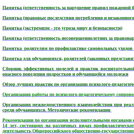
Памятка (ответственность за нарушение правил пожарной бе
Памятка (правовые последствия потребления и незаконного
Памятка (экстремизм - это угроза миру и безопасности)
Памятка (ответственность несовершеннолетних за правонар
Памятка родителям по профилактике самовольных уходов 
Памятка для обучающихся, родителей (законных представит
Сборник эффективных моделей и практик воспитательной 
опасного поведения подростков и обучающейся молодежи
Обзор лучших практик по организации психолого-педагогич
О
рганизация работы по психолого-педагогическому сопров
Организация межведомственного взаимодействия при реал
среди обучающихся. Методические рекомендации
Рекомендации по организации исполнительными органами с
14 лет, состоящих на различных видах профилактическо
деятельность Общероссийского общественно-государственн