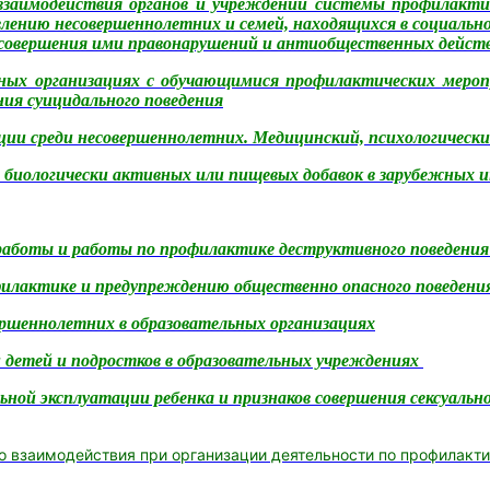
взаимодействия органов и учреждений системы профилакти
ению несовершеннолетних и семей, находящихся в социально
 совершения ими правонарушений и антиобщественных дейст
ьных организациях с обучающимися профилактических мероп
ия суицидального поведения
и среди несовершеннолетних. Медицинский, психологически
 биологически активных или пищевых добавок в зарубежных 
аботы и работы по профилактике деструктивного поведения
филактике и предупреждению общественно опасного поведени
ршеннолетних в образовательных организациях
 детей и подростков в образовательных учреждениях
ьной эксплуатации ребенка и признаков совершения сексуальн
о взаимодействия
при организации деятельности по профилакт