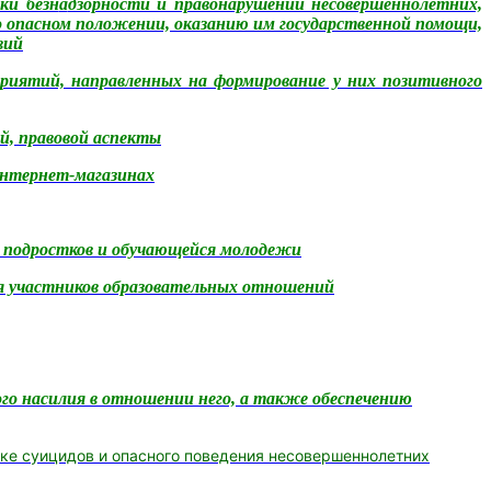
ки безн
а
дзорности и правонарушений несовершеннолетних,
 опасном положении, оказанию им государственной помощи,
вий
риятий, направленных на формирование у них позитивного
й, правовой аспекты
интернет-магазинах
 подростков и обучающейся молодежи
я участников образовательных отношений
ого насилия в отношении него, а также обеспечению
ике суицидов
и опасного поведения несовершеннолетних