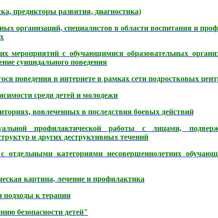
ка, предикторы развития, диагностика)
ных организаций, специалистов в области воспитания и про
х
их мероприятий с обучающимися образовательных организ
ение суицидального поведения
ся поведения в интернете в рамках сети подростковых цент
исимости среди детей и молодежи
иториях, вовлеченных в последствия боевых действий
уальной профилактической работы с лицами, подвер
структур и других деструктивных течений
с отдельными категориями несовершеннолетних обучающи
еская картина, лечение и профилактика
и подходы к терапии
нию безопасности детей"