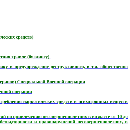
ческих средств)
твия травле (буллингу)
ку и предупреждение деструктивного, в т.ч. общественно
теранов) Специальной Военной операции
енной операции
требления наркотических средств и психотропных веществ
й по привлечению несовершеннолетних в возрасте от 10 до
безнадзорности и правонарушений несовершеннолетних, в