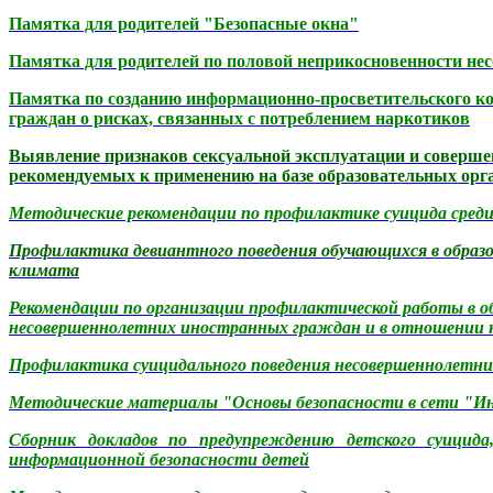
Памятка для родителей "Безопасные окна"
Памятка для родителей по половой неприкосновенности не
Памятка по созданию информационно-просветительского ко
граждан о рисках, связанных с потреблением наркотиков
Выявление признаков сексуальной эксплуатации и соверше
рекомендуемых к применению на базе образовательных орг
Методические рекомендации по профилактике суицида среди
Профилактика девиантного поведения обучающихся в образов
климата
Рекомендации по организации профилактической работы в о
несовершеннолетних иностранных граждан и в отношении ни
Профилактика суицидального поведения несовершеннолетни
Методические материалы "Основы безопасности в сети "
Сборник докладов по
предупреждению детского суицид
информационной безопасности детей