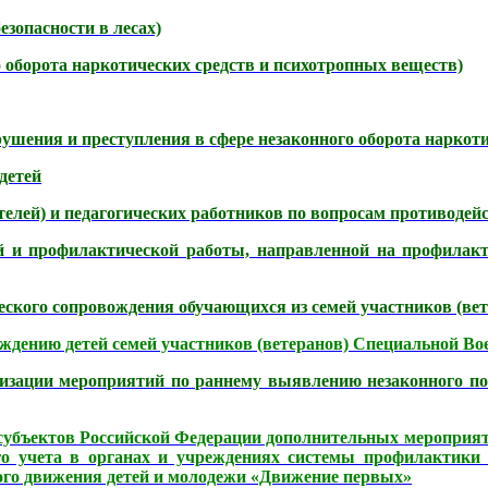
зопасности в лесах)
 оборота наркотических средств и психотропных веществ)
ушения и преступления в сфере незаконного оборота наркоти
детей
елей) и педагогических работников по вопросам противодейс
и профилактической работы, направленной на профилакти
еского сопровождения обучающихся из семей участников (ве
ождению детей
семей участников (ветеранов) Специальной Во
изации мероприятий по раннему выявлению незаконного по
убъектов Российской Федерации дополнительных мероприяти
го учета в органах и учреждениях системы профилактики 
ого движения детей и молодежи «Движение первых»