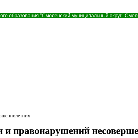
ого образования "Смоленский муниципальный округ" Смол
ершеннолетних
и и правонарушений несоверш