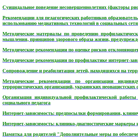
Суицидальное поведение несовершеннолетних (факторы рис
Рекомендации для педагогических работников образователь
использованию медиативных технологий в социальных сетя
Методические материалы по проведению профилактическ
мышления, принципов здорового образа жизни, предупрежд
Методические рекомендации по оценке рисков отклоняющего
Методические рекомендации по профилактике интернет-зав
Сопровождение и реабилитация детей, находящихся на терр
Методические рекомендации по организации индивид
террористических организаций, украинских неонацистских 
Организация индивидуальной профилактической работы 
социального педагога
Интернет-зависимость: предпосылки формирования, клинич
Интернет-зависимость: клинико-диагностические маркеры 
Памятка для родителей "Дополнительные меры по обеспече