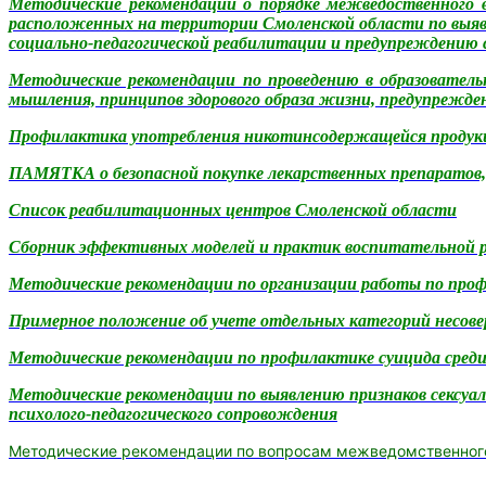
Методические рекомендации о порядке межведоственного 
расположенных на территории Смоленской области по выявл
социально-педагогической реабилитации и предупреждению
Методические рекомендации по проведению в образовател
мышления, принципов здорового образа жизни, предупрежден
Профилактика употребления никотинсодержащейся продукци
ПАМЯТКА о безопасной покупке лекарственных препаратов,
Список реабилитационных центров Смоленской области
Сборник эффективных моделей и практик воспитательной р
Методические рекомендации по организации работы по про
Примерное положение об учете отдельных категорий несове
Методические рекомендации по профилактике суицида среди
Методические рекомендации по выявлению признаков сексуал
психолого-педагогического сопровождения
Методические рекомендации
по вопросам межведомственног