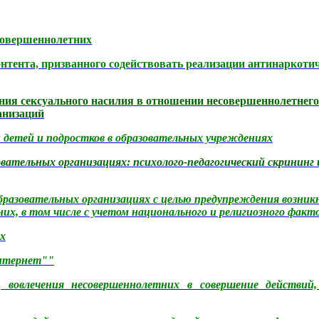
совершеннолетних
нтента, призванного содействовать реализации антинаркот
ния сексуального насилия в отношении несовершеннолетнего
анизаций
 детей и подростков в образовательных учреждениях
ательных организациях: психолого-педагогический скрининг 
бразовательных организациях с целью предупреждения возник
х, в том числе с учетом национального и религиозного факт
х
Интернет""
а,
вовлечения несовершеннолетних в совершение действий