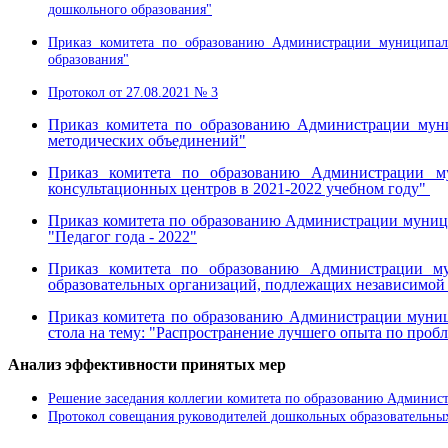
дошкольного образования"
Приказ комитета по образованию Администрации муниципал
образования"
Протокол от 27.08.2021 № 3
Приказ комитета по образованию Администрации муни
методических объединений"
Приказ комитета по образованию Администрации м
консультационных центров в 2021-2022 учебном году"
Приказ комитета по образованию Администрации муници
"Педагог года - 2022"
Приказ комитета по образованию Администрации му
образовательных организаций, подлежащих независимой о
Приказ комитета по образованию Администрации муниц
стола на тему: "Распространение лучшего опыта по проб
Анализ эффективности принятых мер
Решение заседания коллегии комитета по образованию Админист
Протокол совещания руководителей дошкольных образовательных