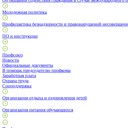
Об оказании содействия гражданам в случае международного 
Молодежная политика
Профилактика безнадзорности и правонарушений несовершен
ПО и инструкции
Профcоюз
Новости
Официальные документы
В помощь председателю профкома
Заработная плата
Охрана труда
Соцподдержка
Организация отдыха и оздоровления детей
Организация питания обучающихся