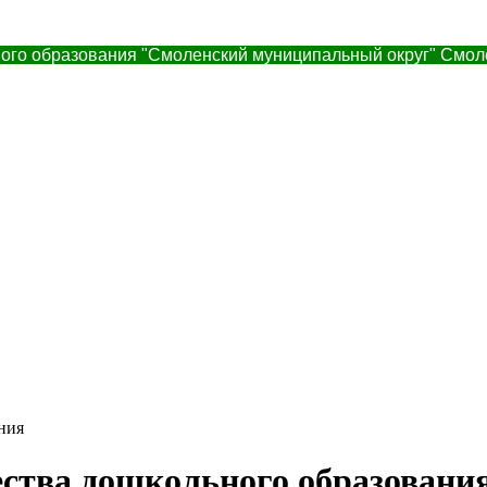
ого образования "Смоленский муниципальный округ" Смол
ния
ества дошкольного образовани